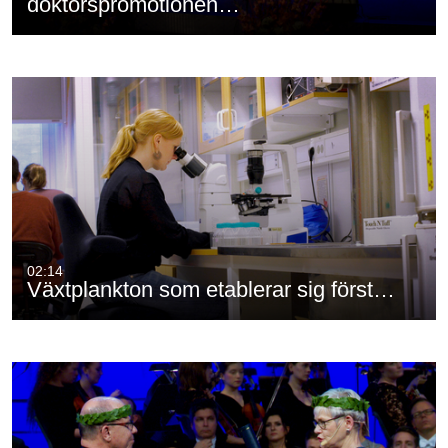
doktorspromotionen…
02:14
Växtplankton som etablerar sig först…