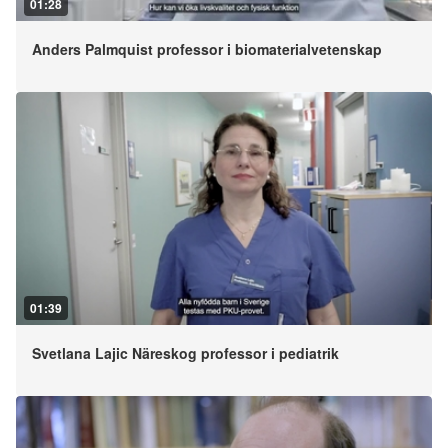
01:28
Anders Palmquist professor i biomaterialvetenskap
01:39
Svetlana Lajic Näreskog professor i pediatrik