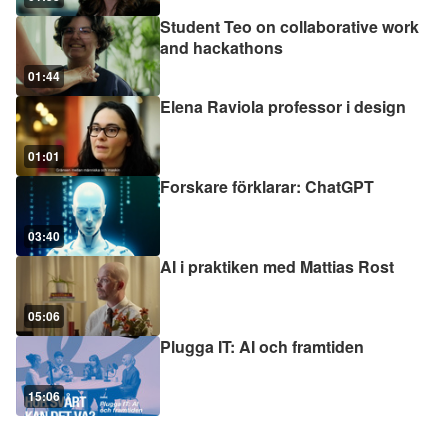
Student Teo on collaborative work
and hackathons
01:44
Elena Raviola professor i design
01:01
Forskare förklarar: ChatGPT
03:40
AI i praktiken med Mattias Rost
05:06
Plugga IT: AI och framtiden
15:06