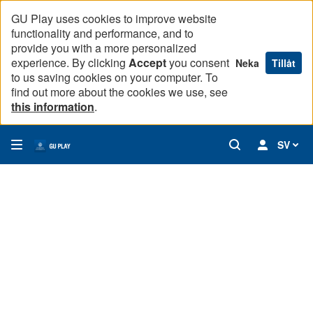
GU Play uses cookies to improve website
functionality and performance, and to
provide you with a more personalized
experience. By clicking
Accept
you consent
Neka
Tillåt
to us saving cookies on your computer. To
find out more about the cookies we use, see
this information
.
SV
07. Nyfiken: Miroslaw Staron
Bristen på mjukvaruingenjörer i Sverige blir en bromskloss n
00:00
15:20