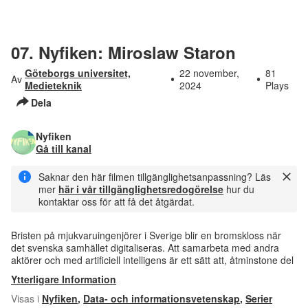
07. Nyfiken: Miroslaw Staron
Göteborgs universitet,
22 november,
81
Av
Medieteknik
2024
Plays
Dela
Nyfiken
Gå till kanal
Saknar den här filmen tillgänglighetsanpassning? Läs
mer
här i vår tillgänglighetsredogörelse
hur du
kontaktar oss för att få det åtgärdat.
Bristen på mjukvaruingenjörer i Sverige blir en bromskloss när
det svenska samhället digitaliseras. Att samarbeta med andra
aktörer och med artificiell intelligens är ett sätt att, åtminstone del
Ytterligare Information
Visas i
Nyfiken
,
Data- och informationsvetenskap
,
Serier