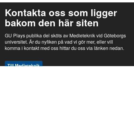
Kontakta oss som ligger
bakom den här siten
GU Plays publika del sköts av Medieteknik vid Göteborgs
universitet. Är du nyfiken på vad vi gör mer, eller vill
komma i kontakt med oss hittar du oss via länken nedan.
Till Medieteknik
ı
ı
gu.se
Studentportalen
Medarbetarportalen
ı
ı
Information om tjänsten
Stöd och support
ı
ı
Information om cookies
Tillgänglighetsredogörelse
ı
Ansvarig utgivare
GU Play © Göteborgs universitet om inget annat anges. Den publika delen