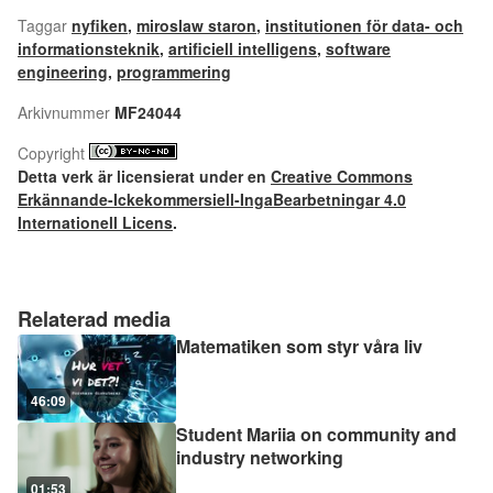
Taggar
nyfiken
,
miroslaw staron
,
institutionen för data- och
informationsteknik
,
artificiell intelligens
,
software
engineering
,
programmering
Arkivnummer
MF24044
Copyright
Detta verk är licensierat under en
Creative Commons
Erkännande-Ickekommersiell-IngaBearbetningar 4.0
Internationell Licens
.
Relaterad media
Matematiken som styr våra liv
46:09
Student Mariia on community and
industry networking
01:53