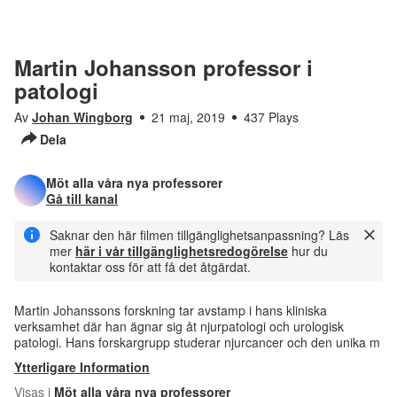
Martin Johansson professor i
patologi
Av
Johan Wingborg
21 maj, 2019
437 Plays
Dela
Möt alla våra nya professorer
Gå till kanal
Saknar den här filmen tillgänglighetsanpassning? Läs
mer
här i vår tillgänglighetsredogörelse
hur du
kontaktar oss för att få det åtgärdat.
Martin Johanssons forskning tar avstamp i hans kliniska
verksamhet där han ägnar sig åt njurpatologi och urologisk
patologi. Hans forskargrupp studerar njurcancer och den unika m
Ytterligare Information
Visas i
Möt alla våra nya professorer