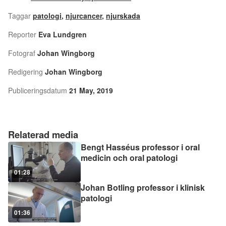
Taggar
patologi
,
njurcancer
,
njurskada
Reporter
Eva Lundgren
Fotograf
Johan Wingborg
Redigering
Johan Wingborg
Publiceringsdatum
21 May, 2019
Relaterad media
Bengt Hasséus professor i oral
medicin och oral patologi
01:28
Johan Botling professor i klinisk
patologi
01:36