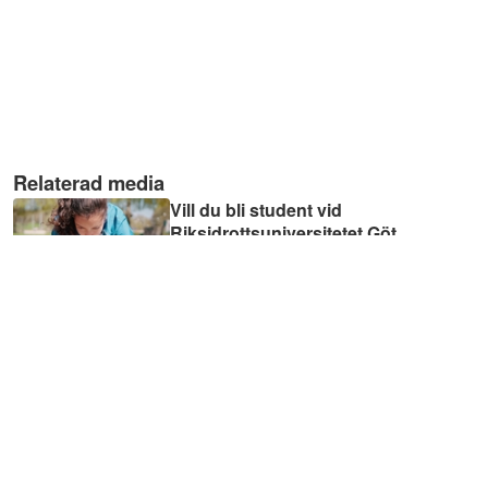
Relaterad media
Vill du bli student vid
Riksidrottsuniversitetet Göt
...
00:45
Do you want to become a
student at the National Spo
...
00:45
Bli humanist! Möt Linus
Ragnhage, student på mas
...
02:03
Spelintelligens - lär dig bli ett