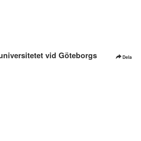
suniversitetet vid Göteborgs
Dela
äs mer
här i vår tillgänglighetsredogörelse
hur du kontaktar
litidrott och akademiska studier på Riksidrottsuniversitetet vid
ier
,
elite sports university
,
sports
,
sport