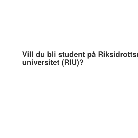
Vill du bli student på Riksidrott
universitet (RIU)?
Av
Helena Svensson
22 augusti, 2023
152 Plays
Saknar den här filmen tillgänglighetsanpassning? L
oss för att få det åtgärdat.
En film som vänder sig till elitidrottare som vill kombinera e
Göteborgs universitet (RIU
Taggar
riu
,
riksidrottsuniversitetet
,
student
,
idrott
,
stud