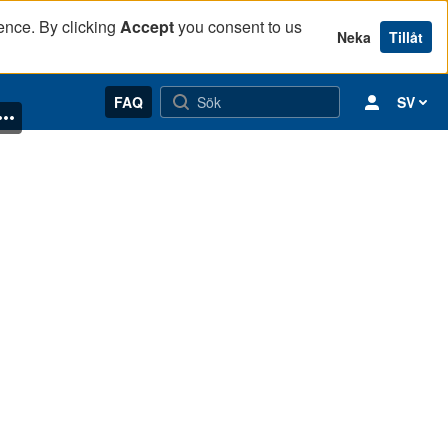
ence. By clicking
Accept
you consent to us
Neka
Tillåt
FAQ
SV