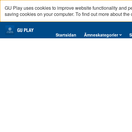
GU Play uses cookies to improve website functionality and p
saving cookies on your computer. To find out more about the
Startsidan
Startsidan
Ämneskategorier
S
Ämneskategorier
Serier
Interninformation
Podcast
Direktsändningar
Reportage
English content