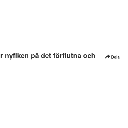
r nyfiken på det förflutna och
Dela
464 Plays
äs mer
här i vår tillgänglighetsredogörelse
hur du kontaktar
istoriska platser för framtiden eller jobba mer praktiskt med
mmet något för dig.