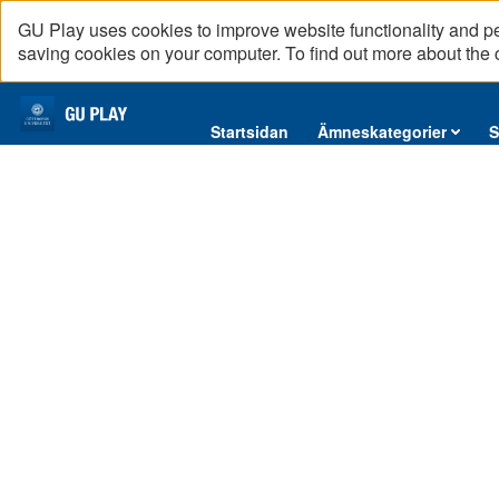
GU Play uses cookies to improve website functionality and p
saving cookies on your computer. To find out more about the
Startsidan
Startsidan
Ämneskategorier
S
Ämneskategorier
Serier
Interninformation
Podcast
Direktsändningar
Reportage
English content