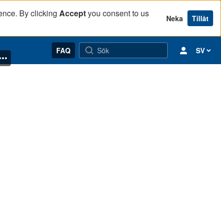
ence. By clicking
Accept
you consent to us
Neka
Tillåt
FAQ
SV