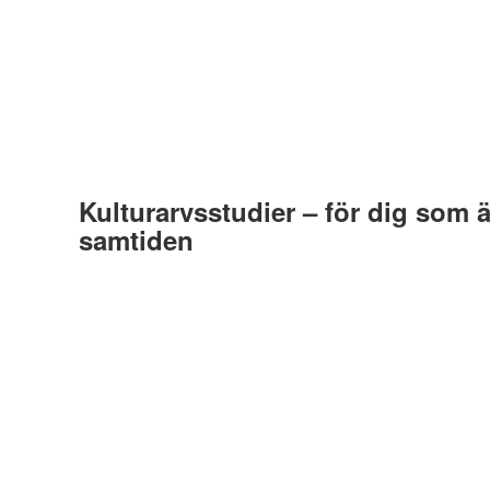
Kulturarvsstudier – för dig som ä
samtiden
Av
Göteborgs universitet, Medieteknik
23 mars, 2020
Studentkommunikation
Gå till kategori
Saknar den här filmen tillgänglighetsanpassning? L
oss för att få det åtgärdat.
Vill du jobba med att förmedla kulturarv på museer, bevara h
arkeologi ute i fält? Då är det mångsidiga kulturarvsprogra