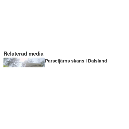
Relaterad media
Parsetjärns skans i Dalsland
10:15
Paul Åström - I arkeologins
tjänst
27:30
A Nearch Workshop -
Economy, Stupid. Ways of l
...
48:28