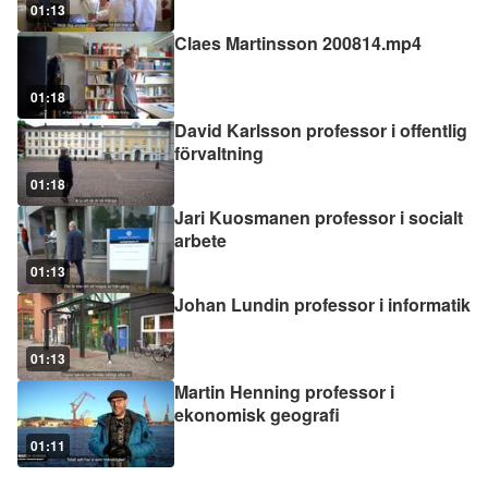
01:13
Claes Martinsson 200814.mp4
01:18
David Karlsson professor i offentlig
förvaltning
01:18
Jari Kuosmanen professor i socialt
arbete
01:13
Johan Lundin professor i informatik
01:13
Martin Henning professor i
ekonomisk geografi
01:11