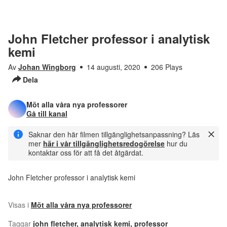
John Fletcher professor i analytisk
kemi
Av
Johan Wingborg
14 augusti, 2020
206 Plays
Dela
Möt alla våra nya professorer
Gå till kanal
Saknar den här filmen tillgänglighetsanpassning? Läs
mer
här i vår tillgänglighetsredogörelse
hur du
kontaktar oss för att få det åtgärdat.
John Fletcher professor i analytisk kemi
Visas i
Möt alla våra nya professorer
Taggar
john fletcher
,
analytisk kemi
,
professor