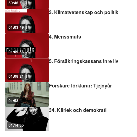
59:46
3. Klimatvetenskap och politik
01:03:49
4. Menssmuts
01:09:56
5. Försäkringskassans inre liv
01:08:21
Forskare förklarar: Tjejnyår
01:53
34. Kärlek och demokrati
01:14:55