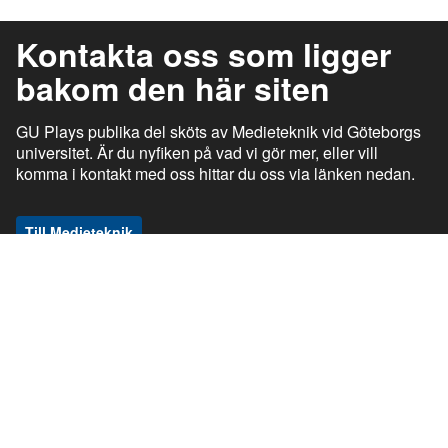
Kontakta oss som ligger
bakom den här siten
GU Plays publika del sköts av Medieteknik vid Göteborgs
universitet. Är du nyfiken på vad vi gör mer, eller vill
komma i kontakt med oss hittar du oss via länken nedan.
Till Medieteknik
ı
ı
gu.se
Studentportalen
Medarbetarportalen
ı
ı
Information om tjänsten
Stöd och support
ı
ı
Information om cookies
Tillgänglighetsredogörelse
ı
Ansvarig utgivare