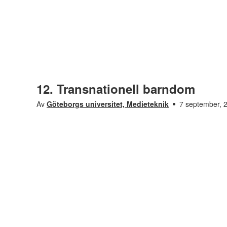
12. Transnationell barndom
Av
Göteborgs universitet, Medieteknik
7 september, 
Saknar den här filmen tillgänglighetsanpassning? L
oss för att få det åtgärdat.
I detta avsnitt intervjuas Oksana Shmulyar Gréen, docent i
erfarenheter av migration. Därefter diskuterar Håkan Thö
America
, av William I. Thomas och Florian Znaniecki. D
Ytterligare Information
Visas i
Sociologipodden
,
Sociologi