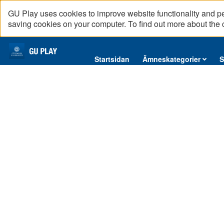
GU Play uses cookies to improve website functionality and p
saving cookies on your computer. To find out more about the
Startsidan
Startsidan
Ämneskategorier
S
Ämneskategorier
12. Transnationell barndom
Serier
I detta avsnitt intervjuas Oksana Shmulyar Gréen, docent i
Interninformation
Podcast
00:00
01:01:43
Direktsändningar
1x
Reportage
English content