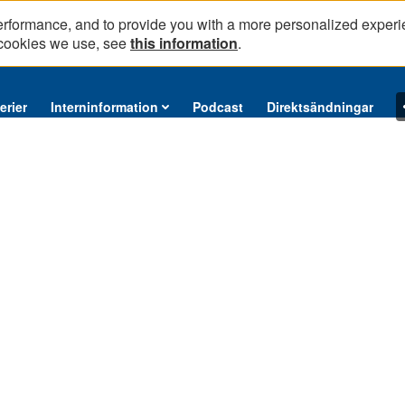
erformance, and to provide you with a more personalized experi
 cookies we use, see
this information
.
erier
Interninformation
Podcast
Direktsändningar
 sociologi, om ett forskningsprojekt som undersöker ungdomars erfarenhe