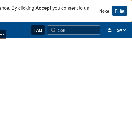
ence. By clicking
Accept
you consent to us
Neka
Tillåt
FAQ
SV
ter av migration. Därefter diskuterar Håkan Thörn och Åsa Wettergren bo