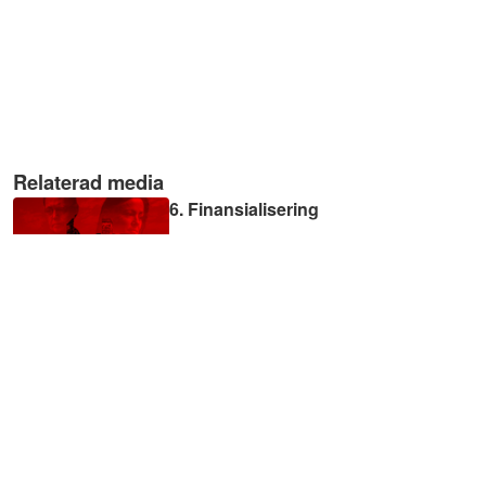
Relaterad media
6. Finansialisering
01:09:22
7. Våldtäkt eller samtycke?
01:09:35
8. Pandemi och sociologi
(bonusavsnitt live)
01:10:45
9. Nationalism och