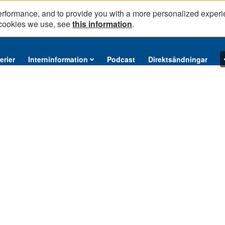
erformance, and to provide you with a more personalized experi
 cookies we use, see
this information
.
erier
Interninformation
Podcast
Direktsändningar
g i sociologi, som handlar om aktivering av arbetslösa ungdomar i en bruk