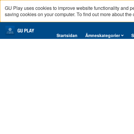
GU Play uses cookies to improve website functionality and p
saving cookies on your computer. To find out more about the
Startsidan
Startsidan
Ämneskategorier
S
Ämneskategorier
18. Bortom bruksandan?
Serier
I detta avsnitt intervjuas Jon Sunnerfjell om sin avhandlin
Interninformation
Podcast
00:00
01:09:16
Direktsändningar
1x
Reportage
English content