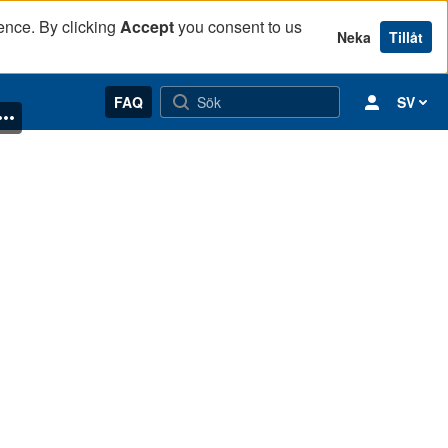
ence. By clicking
Accept
you consent to us
Neka
Tillåt
FAQ
SV
sort där industrin för länge sedan lagts ner. Därefter diskuterar Håkan T