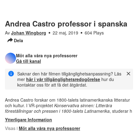
Andrea Castro professor i spanska
Av
Johan Wingborg
22 maj, 2019
604 Plays
Dela
Möt alla våra nya professorer
Gå till kanal
Saknar den här filmen tillgänglighetsanpassning? Läs
mer
här i vår tillgänglighetsredogörelse
hur du
kontaktar oss för att få det åtgärdat.
Andrea Castro forskar om 1800-talets latinamerikanska litteratur
och kultur. I VR-projektet
Konservativa sinnen: Litterära
föreställningar och pressen i 1800-talets Latinamerika
, studerar h
Ytterligare Information
Visas i
Möt alla våra nya professorer