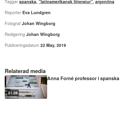
Taggar
spanska
,
”latinamerikansk litteratur”
,
argentina
Reporter
Eva Lundgren
Fotograf
Johan Wingborg
Redigering
Johan Wingborg
Publiceringsdatum
22 May, 2019
Relaterad media
Anna Forné professor i spanska
01:09