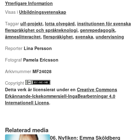
Ytterligare Information
Visas i
Utbildningsvetenskap
Taggar
ulf-projekt
,
lotta olvegård
,
institutionen för svenska
flerspråkighet och språkteknologi
,
genrepedagogik
,
ämneslitteracitet
,
flerspråkighet
,
svenska
,
undervisning
Reporter
Lina Persson
Fotograf
Pamela Ericsson
Arkivnummer
MF24028
Copyright
Detta verk är licensierat under en
Creative Commons
Erkännande-Ickekommersiell-IngaBearbetningar 4.0
Internationell Licens
.
Relaterad media
06. Nyfiken: Emma Sköldberg