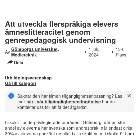
Att utveckla flerspråkiga elevers
ämneslitteracitet genom
genrepedagogisk undervisning
Göteborgs universitet,
1 juli,
134
Av
Medieteknik
2024
Plays
Dela
Utbildningsvetenskap
Gå till kategori
Saknar den här filmen tillgänglighetsanpassning? Läs
mer
här i vår tillgänglighetsredogörelse
hur du
kontaktar oss för att få det åtgärdat.
I skolor i underprivilegierade områden i Göteborg, där en stor
andel av eleverna har svenska som andraspråk, når endast cirka
30% av eleverna godkänt resultat i alla skolämnen i skolår 9.
I pro