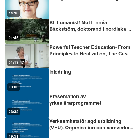
14:30
Bli humanist! Möt Linnéa
Bäckström, doktorand i nordiska
...
01:45
Powerful Teacher Education- From
Principles to Realization, The Cas
...
01:13:47
Inledning
08:00
Presentation av
yrkeslärarprogrammet
28:38
Verksamhetsförlagd utbildning
(VFU). Organisation och samverka
...
19:51