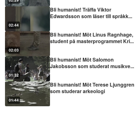
02:29
Bli humanist! Träffa Viktor
Edwardsson som läser till språkk
...
02:44
Bli humanist! Möt Linus Ragnhage,
student på masterprogrammet Kri
...
02:03
Bli humanist! Möt Salomon
Jakobsson som studerat musikve
...
01:32
Bli humanist! Möt Terese Ljunggren
som studerar arkeologi
01:44