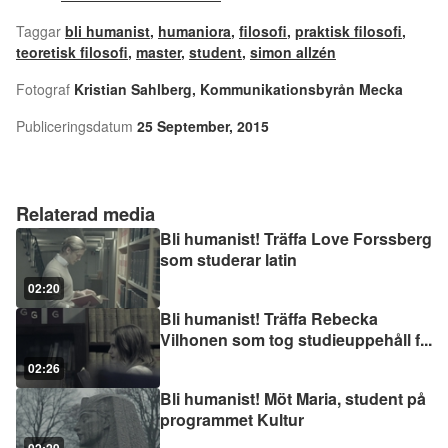
Taggar
bli humanist
,
humaniora
,
filosofi
,
praktisk filosofi
,
teoretisk filosofi
,
master
,
student
,
simon allzén
Fotograf
Kristian Sahlberg, Kommunikationsbyrån Mecka
Publiceringsdatum
25 September, 2015
Relaterad media
Bli humanist! Träffa Love Forssberg
som studerar latin
02:20
Bli humanist! Träffa Rebecka
Vilhonen som tog studieuppehåll f
...
02:26
Bli humanist! Möt Maria, student på
programmet Kultur