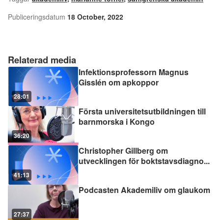
Publiceringsdatum
18 October, 2022
Relaterad media
Infektionsprofessorn Magnus
Gisslén om apkoppor
28:01
Första universitetsutbildningen till
barnmorska i Kongo
36:20
Christopher Gillberg om
utvecklingen för boktstavsdiagno
...
41:13
Podcasten Akademiliv om glaukom
27:37