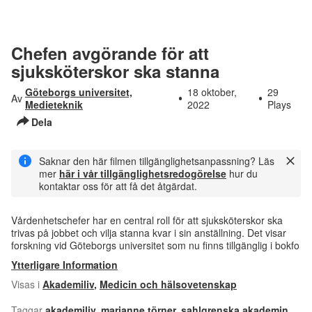
Chefen avgörande för att
sjuksköterskor ska stanna
Göteborgs universitet,
18 oktober,
29
Av
Medieteknik
2022
Plays
Dela
Saknar den här filmen tillgänglighetsanpassning? Läs
mer
här i vår tillgänglighetsredogörelse
hur du
kontaktar oss för att få det åtgärdat.
Vårdenhetschefer har en central roll för att sjuksköterskor ska
trivas på jobbet och vilja stanna kvar i sin anställning. Det visar
forskning vid Göteborgs universitet som nu finns tillgänglig i bokfo
Ytterligare Information
Visas i
Akademiliv
,
Medicin och hälsovetenskap
Taggar
akademiliv
,
marianne törner
,
sahlgrenska akademin