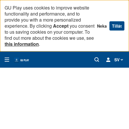
GU Play uses cookies to improve website
functionality and performance, and to
provide you with a more personalized
experience. By clicking
Accept
you consent
Neka
Tillåt
to us saving cookies on your computer. To
find out more about the cookies we use, see
this information
.
SV
Chefen avgörande för att sjuksköterskor ska stanna
Vårdenhetschefer har en central roll för att sjuksköterskor
00:00
36:31