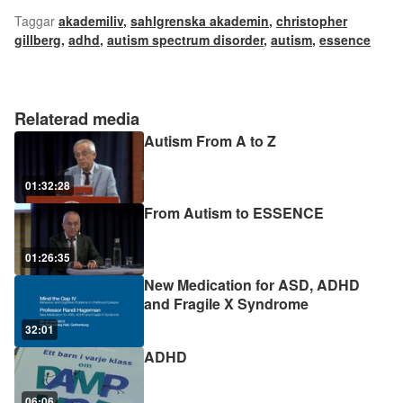
Taggar
akademiliv
,
sahlgrenska akademin
,
christopher
gillberg
,
adhd
,
autism spectrum disorder
,
autism
,
essence
Relaterad media
Autism From A to Z
01:32:28
From Autism to ESSENCE
01:26:35
New Medication for ASD, ADHD
and Fragile X Syndrome
32:01
ADHD
06:06