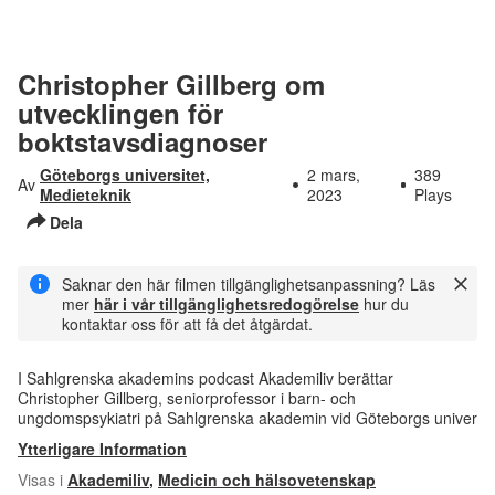
Christopher Gillberg om
utvecklingen för
boktstavsdiagnoser
Göteborgs universitet,
2 mars,
389
Av
Medieteknik
2023
Plays
Dela
Saknar den här filmen tillgänglighetsanpassning? Läs
mer
här i vår tillgänglighetsredogörelse
hur du
kontaktar oss för att få det åtgärdat.
I Sahlgrenska akademins podcast Akademiliv berättar
Christopher Gillberg, seniorprofessor i barn- och
ungdomspsykiatri på Sahlgrenska akademin vid Göteborgs univer
Ytterligare Information
Visas i
Akademiliv
,
Medicin och hälsovetenskap