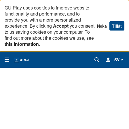
GU Play uses cookies to improve website
functionality and performance, and to
provide you with a more personalized
experience. By clicking
Accept
you consent
Neka
Tillåt
to us saving cookies on your computer. To
find out more about the cookies we use, see
this information
.
SV
Christopher Gillberg om utvecklingen för boktstavsdiagnose
I Sahlgrenska akademins podcast Akademiliv berättar Christ
00:00
41:13