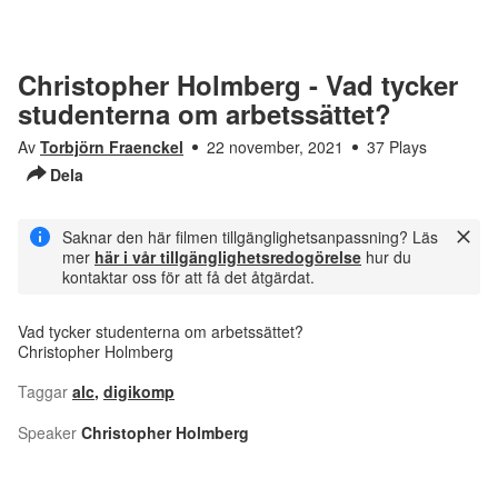
Christopher Holmberg - Vad tycker
studenterna om arbetssättet?
Av
Torbjörn Fraenckel
22 november, 2021
37 Plays
Dela
Saknar den här filmen tillgänglighetsanpassning? Läs
mer
här i vår tillgänglighetsredogörelse
hur du
kontaktar oss för att få det åtgärdat.
Vad tycker studenterna om arbetssättet?
Christopher Holmberg
Taggar
alc
,
digikomp
Speaker
Christopher Holmberg