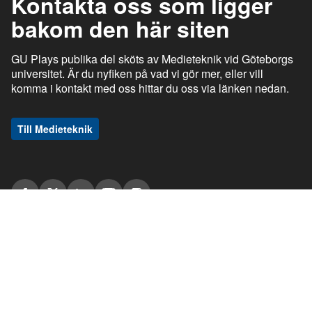
Kontakta oss som ligger
bakom den här siten
GU Plays publika del sköts av Medieteknik vid Göteborgs
universitet. Är du nyfiken på vad vi gör mer, eller vill
komma i kontakt med oss hittar du oss via länken nedan.
Till Medieteknik
ı
ı
gu.se
Studentportalen
Medarbetarportalen
ı
ı
Information om tjänsten
Stöd och support
ı
ı
Information om cookies
Tillgänglighetsredogörelse
ı
Ansvarig utgivare
GU Play © Göteborgs universitet om inget annat anges. Den publika delen
av GU Play, play.gu.se är en webbplats med utgivningsbevis (nr 2018-464).