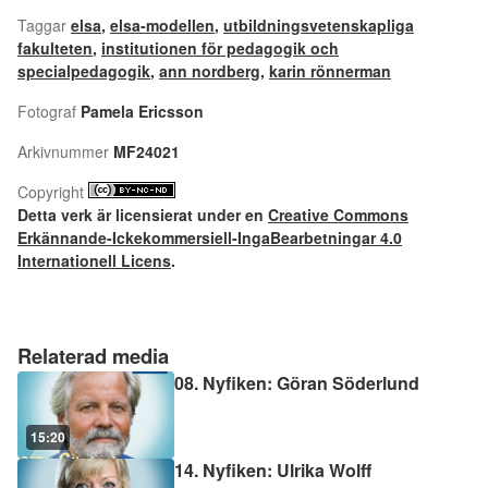
Taggar
elsa
,
elsa-modellen
,
utbildningsvetenskapliga
fakulteten
,
institutionen för pedagogik och
specialpedagogik
,
ann nordberg
,
karin rönnerman
Fotograf
Pamela Ericsson
Arkivnummer
MF24021
Copyright
Detta verk är licensierat under en
Creative Commons
Erkännande-Ickekommersiell-IngaBearbetningar 4.0
Internationell Licens
.
Relaterad media
08. Nyfiken: Göran Söderlund
15:20
14. Nyfiken: Ulrika Wolff