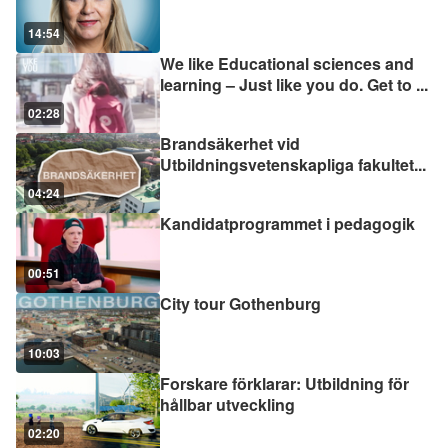
14:54
We like Educational sciences and
learning – Just like you do. Get to
...
02:28
Brandsäkerhet vid
Utbildningsvetenskapliga fakultet
...
04:24
Kandidatprogrammet i pedagogik
00:51
City tour Gothenburg
10:03
Forskare förklarar: Utbildning för
hållbar utveckling
02:20