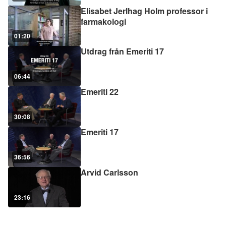
Elisabet Jerlhag Holm professor i
farmakologi
01:20
Utdrag från Emeriti 17
06:44
Emeriti 22
30:08
Emeriti 17
36:56
Arvid Carlsson
23:16