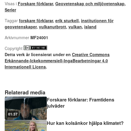
Visas i
Forskare förklarar
,
Geovetenskap och miljövetenskap
,
Serier
Taggar
forskare förklarar
,
erik sturkell
,
institutionen för
geovetenskaper
,
vulkanutbrott
,
vulkan
,
island
Arkivnummer
MF24001
Copyright
Detta verk är licensierat under en
Creative Commons
Erkännande-Ickekommersiell-IngaBearbetningar 4.0
Internationell Licens
.
Relaterad media
Forskare förklarar: Framtidens
julväder
01:37
Hur kan kolsänkor hjälpa klimatet?