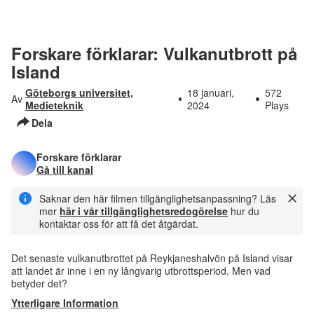
Forskare förklarar: Vulkanutbrott på
Island
Göteborgs universitet,
18 januari,
572
Av
Medieteknik
2024
Plays
Dela
Forskare förklarar
Gå till kanal
Saknar den här filmen tillgänglighetsanpassning? Läs
mer
här i vår tillgänglighetsredogörelse
hur du
kontaktar oss för att få det åtgärdat.
Det senaste vulkanutbrottet på Reykjaneshalvön på Island visar
att landet är inne i en ny långvarig utbrottsperiod. Men vad
betyder det?
Ytterligare Information