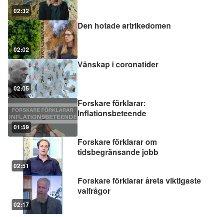
02:32
Den hotade artrikedomen
02:02
Vänskap i coronatider
02:05
Forskare förklarar:
Inflationsbeteende
01:59
Forskare förklarar om
tidsbegränsande jobb
02:51
Forskare förklarar årets viktigaste
valfrågor
02:17