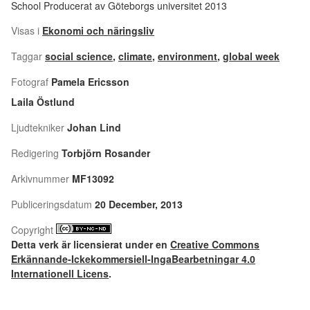
School Producerat av Göteborgs universitet 2013
Visas i
Ekonomi och näringsliv
Taggar
social science
,
climate
,
environment
,
global week
Fotograf
Pamela Ericsson
Laila Östlund
Ljudtekniker
Johan Lind
Redigering
Torbjörn Rosander
Arkivnummer
MF13092
Publiceringsdatum
20 December, 2013
Copyright
Detta verk är licensierat under en
Creative Commons
Erkännande-Ickekommersiell-IngaBearbetningar 4.0
Internationell Licens
.