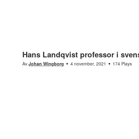
Hans Landqvist professor i sven
Av
Johan Wingborg
4 november, 2021
174 Plays
Möt alla våra nya professorer
Gå till kanal
Saknar den här filmen tillgänglighetsanpassning? L
oss för att få det åtgärdat.
Hans Landqvist professor i svenska språket
Visas i
Möt alla våra nya professorer
Taggar
hans landqvis
,
svenska språket
,
professor