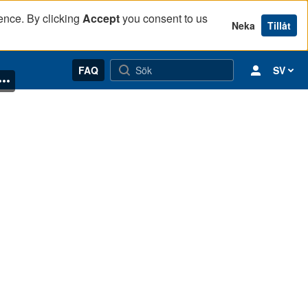
ence. By clicking
Accept
you consent to us
Neka
Tillåt
FAQ
SV