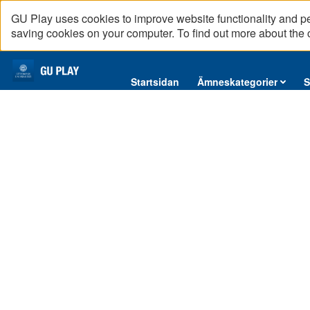
GU Play uses cookies to improve website functionality and p
saving cookies on your computer. To find out more about the
Startsidan
Startsidan
Ämneskategorier
S
Ämneskategorier
Serier
Interninformation
Podcast
Direktsändningar
Reportage
English content