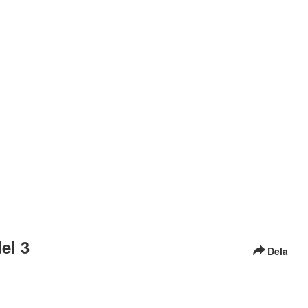
el 3
Dela
äs mer
här i vår tillgänglighetsredogörelse
hur du kontaktar