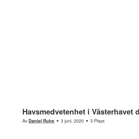
Havsmedvetenhet i Västerhavet d
Av
Daniel Ruhe
3 juni, 2020
3 Plays
Saknar den här filmen tillgänglighetsanpassning? L