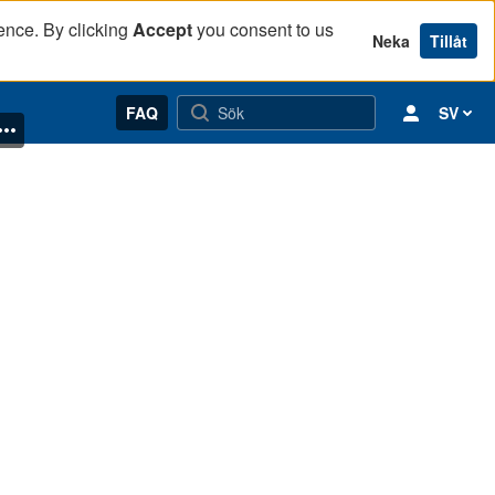
ence. By clicking
Accept
you consent to us
Neka
Tillåt
FAQ
SV