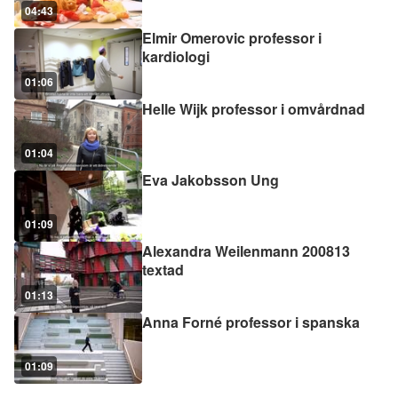
04:43
Elmir Omerovic professor i
kardiologi
01:06
Helle Wijk professor i omvårdnad
01:04
Eva Jakobsson Ung
01:09
Alexandra Weilenmann 200813
textad
01:13
Anna Forné professor i spanska
01:09