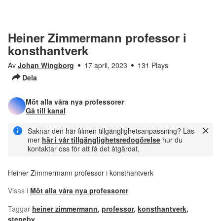
Heiner Zimmermann professor i
konsthantverk
Av
Johan Wingborg
17 april, 2023
131 Plays
Dela
Möt alla våra nya professorer
Gå till kanal
Saknar den här filmen tillgänglighetsanpassning? Läs
mer
här i vår tillgänglighetsredogörelse
hur du
kontaktar oss för att få det åtgärdat.
Heiner Zimmermann professor i konsthantverk
Visas i
Möt alla våra nya professorer
Taggar
heiner zimmermann
,
professor
,
konsthantverk
,
steneby