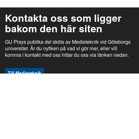
Kontakta oss som ligger
bakom den här siten
GU Plays publika del sköts av Medieteknik vid Göteborgs
universitet. Är du nyfiken på vad vi gör mer, eller vill
komma i kontakt med oss hittar du oss via länken nedan.
Till Medieteknik
ı
ı
gu.se
Studentportalen
Medarbetarportalen
ı
ı
Information om tjänsten
Stöd och support
ı
ı
Information om cookies
Tillgänglighetsredogörelse
ı
Ansvarig utgivare