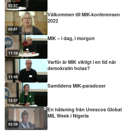
02:37
Välkommen till MIK-konferensen
2022
03:01
MIK – i dag, i morgon
11:10
Varför är MIK viktigt i en tid när
demokratin hotas?
11:44
Samtidens MIK-paradoxer
13:37
En hälsning från Unescos Global
MIL Week i Nigeria
02:39