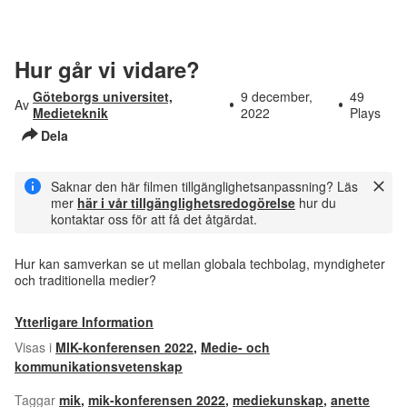
Hur går vi vidare?
Göteborgs universitet,
9 december,
49
Av
Medieteknik
2022
Plays
Dela
Saknar den här filmen tillgänglighetsanpassning? Läs
mer
här i vår tillgänglighetsredogörelse
hur du
kontaktar oss för att få det åtgärdat.
Hur kan samverkan se ut mellan globala techbolag, myndigheter
och traditionella medier?
Ytterligare Information
Visas i
MIK-konferensen 2022
,
Medie- och
kommunikationsvetenskap
Taggar
mik
,
mik-konferensen 2022
,
mediekunskap
,
anette