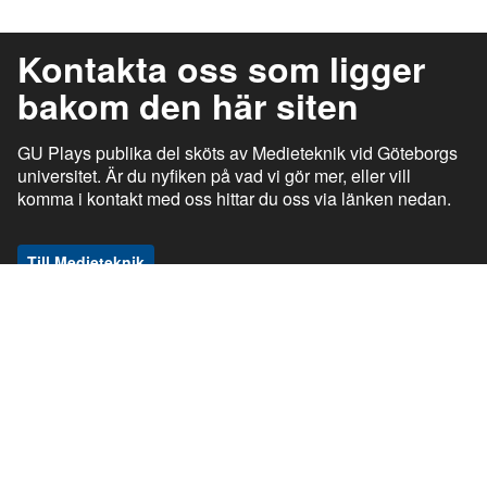
Kontakta oss som ligger
bakom den här siten
GU Plays publika del sköts av Medieteknik vid Göteborgs
universitet. Är du nyfiken på vad vi gör mer, eller vill
komma i kontakt med oss hittar du oss via länken nedan.
Till Medieteknik
ı
ı
gu.se
Studentportalen
Medarbetarportalen
ı
ı
Information om tjänsten
Stöd och support
ı
ı
Information om cookies
Tillgänglighetsredogörelse