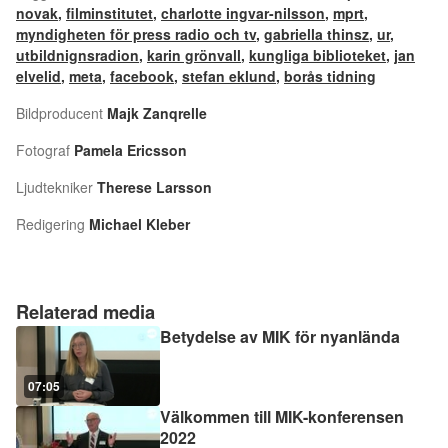
novak
,
filminstitutet
,
charlotte ingvar-nilsson
,
mprt
,
myndigheten för press radio och tv
,
gabriella thinsz
,
ur
,
utbildnignsradion
,
karin grönvall
,
kungliga biblioteket
,
jan
elvelid
,
meta
,
facebook
,
stefan eklund
,
borås tidning
Bildproducent
Majk Zanqrelle
Fotograf
Pamela Ericsson
Ljudtekniker
Therese Larsson
Redigering
Michael Kleber
Relaterad media
Betydelse av MIK för nyanlända
07:05
Välkommen till MIK-konferensen
2022