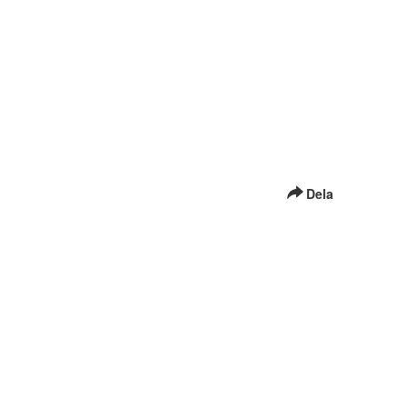
Dela
 få det åtgärdat.