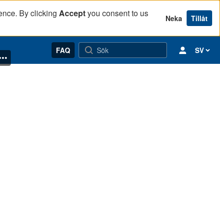
ence. By clicking
Accept
you consent to us
Neka
Tillåt
FAQ
SV