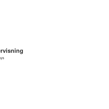
rvisning
ays
äs mer
här i vår tillgänglighetsredogörelse
hur du kontaktar oss för att