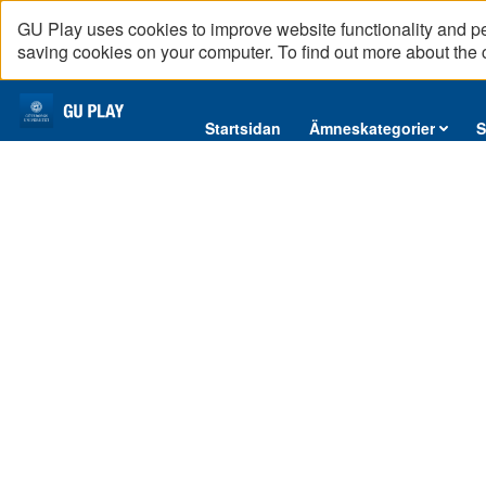
GU Play uses cookies to improve website functionality and p
saving cookies on your computer. To find out more about the
Startsidan
Startsidan
Ämneskategorier
S
Ämneskategorier
Serier
Interninformation
Podcast
Direktsändningar
Reportage
English content