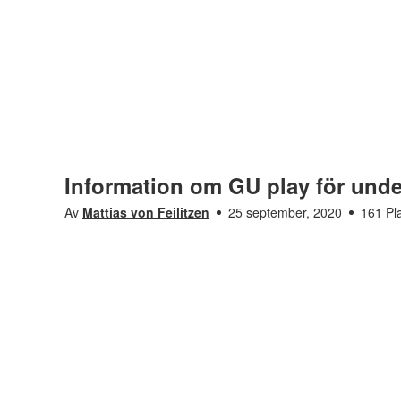
Information om GU play för unde
Av
Mattias von Feilitzen
25 september, 2020
161 Pl
Saknar den här filmen tillgänglighetsanpassning? L