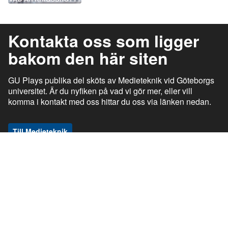
Kontakta oss som ligger
bakom den här siten
GU Plays publika del sköts av Medieteknik vid Göteborgs
universitet. Är du nyfiken på vad vi gör mer, eller vill
komma i kontakt med oss hittar du oss via länken nedan.
Till Medieteknik
ı
ı
gu.se
Studentportalen
Medarbetarportalen
ı
ı
Information om tjänsten
Stöd och support
ı
ı