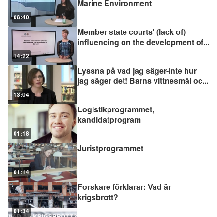
Marine Environment
08:40
Member state courts' (lack of)
influencing on the development of
...
14:22
Lyssna på vad jag säger-inte hur
jag säger det! Barns vittnesmål oc
...
13:04
Logistikprogrammet,
kandidatprogram
01:18
Juristprogrammet
01:14
Forskare förklarar: Vad är
krigsbrott?
01:34