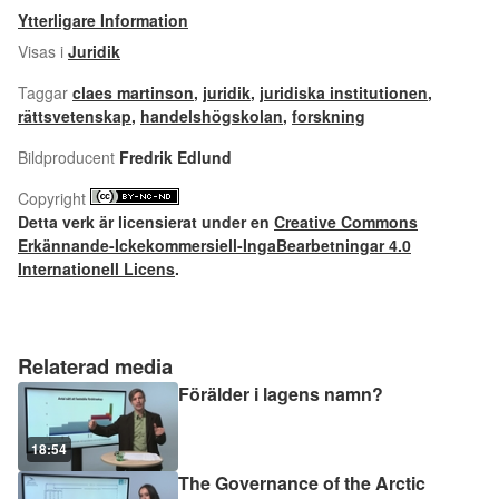
Ytterligare Information
Visas i
Juridik
Taggar
claes martinson
,
juridik
,
juridiska institutionen
,
rättsvetenskap
,
handelshögskolan
,
forskning
Bildproducent
Fredrik Edlund
Copyright
Detta verk är licensierat under en
Creative Commons
Erkännande-Ickekommersiell-IngaBearbetningar 4.0
Internationell Licens
.
Relaterad media
Förälder i lagens namn?
18:54
The Governance of the Arctic