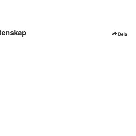
etenskap
Dela
äs mer
här i vår tillgänglighetsredogörelse
hur du kontaktar