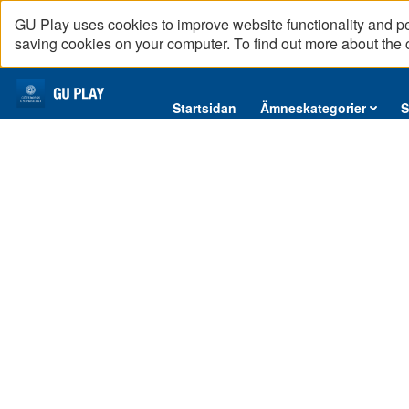
GU Play uses cookies to improve website functionality and p
saving cookies on your computer. To find out more about the
Startsidan
Startsidan
Ämneskategorier
S
Ämneskategorier
Serier
Interninformation
Podcast
Direktsändningar
Reportage
English content