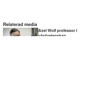
Relaterad media
Axel Wolf professor i
vårdvetenskap
01:09
Att demokratisera hälso -
och sjukvården: Är person
...
14:42
Björn Ålsnäs
01:39
Samtalsstöd för
personcentrerad kommuni
...
19:00
Erfarenheter av att delta i