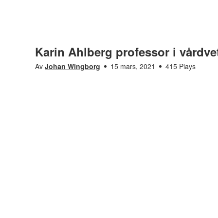
Karin Ahlberg professor i vårdv
Av
Johan Wingborg
15 mars, 2021
415 Plays
Möt alla våra nya professorer
Gå till kanal
Saknar den här filmen tillgänglighetsanpassning? L
oss för att få det åtgärdat.
Karin Ahlberg professor i vårdvetenskap
Visas i
Möt alla våra nya professorer
Taggar
karin ahlberg
,
professor
,
vårdvetenskap
Producent
Johan Wingborg