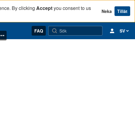
ence. By clicking
Accept
you consent to us
Neka
Tillåt
FAQ
SV