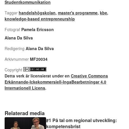
Studentkommunikation
Taggar
handelshögskolan
,
master's programme
,
kbe
,
knowledge-based entrepreneurship
Fotograf
Pamela Ericsson
Alana Da Silva
Redigering
Alana Da Silva
Arkivnummer
MF20034
Copyright
Detta verk är licensierat under en
Creative Commons
Erkännande-Ickekommersiell-IngaBearbetningar 4.0
Internationell Licens
.
Relaterad media
#1 På tal om regional utveckling:
kompetensbrist