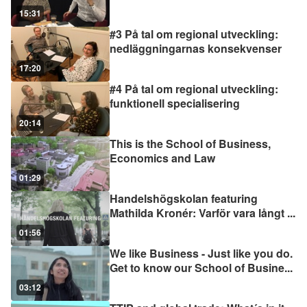
15:31
#3 På tal om regional utveckling:
nedläggningarnas konsekvenser
17:20
#4 På tal om regional utveckling:
funktionell specialisering
20:14
This is the School of Business,
Economics and Law
01:29
Handelshögskolan featuring
Mathilda Kronér: Varför vara långt
...
01:56
We like Business - Just like you do.
Get to know our School of Busine
...
03:12