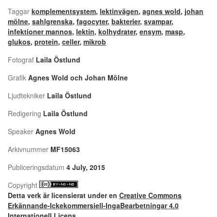
Taggar
komplementsystem
,
lektinvägen
,
agnes wold
,
johan
mölne
,
sahlgrenska
,
fagocyter
,
bakterier
,
svampar
,
infektioner mannos
,
lektin
,
kolhydrater
,
ensym
,
masp
,
glukos
,
protein
,
celler
,
mikrob
Fotograf
Laila Östlund
Grafik
Agnes Wold och Johan Mölne
Ljudtekniker
Laila Östlund
Redigering
Laila Östlund
Speaker
Agnes Wold
Arkivnummer
MF15063
Publiceringsdatum
4 July, 2015
Copyright
Detta verk är licensierat under en
Creative Commons
Erkännande-Ickekommersiell-IngaBearbetningar 4.0
Internationell Licens
.