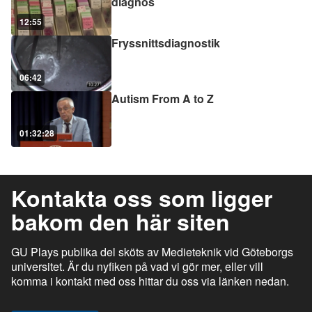
diagnos
12:55
Fryssnittsdiagnostik
06:42
Autism From A to Z
01:32:28
Kontakta oss som ligger
bakom den här siten
GU Plays publika del sköts av Medieteknik vid Göteborgs
universitet. Är du nyfiken på vad vi gör mer, eller vill
komma i kontakt med oss hittar du oss via länken nedan.