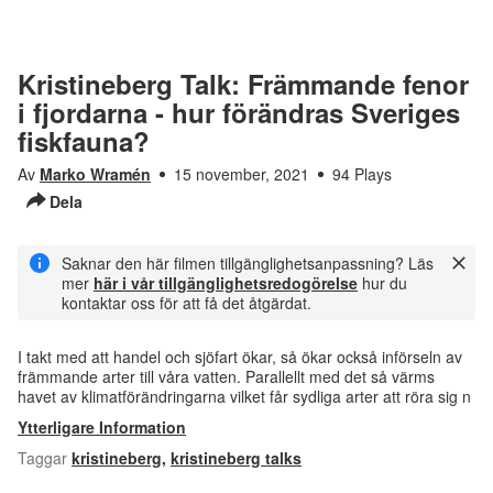
Kristineberg Talk: Främmande fenor
i fjordarna - hur förändras Sveriges
fiskfauna?
Av
Marko Wramén
15 november, 2021
94 Plays
Dela
Saknar den här filmen tillgänglighetsanpassning? Läs
mer
här i vår tillgänglighetsredogörelse
hur du
kontaktar oss för att få det åtgärdat.
I takt med att handel och sjöfart ökar, så ökar också införseln av
främmande arter till våra vatten. Parallellt med det så värms
havet av klimatförändringarna vilket får sydliga arter att röra sig n
Ytterligare Information
Taggar
kristineberg
,
kristineberg talks