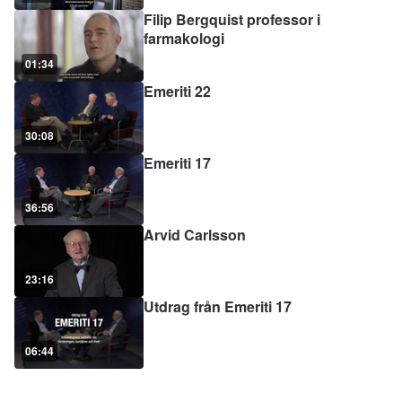
Filip Bergquist professor i
farmakologi
01:34
Emeriti 22
30:08
Emeriti 17
36:56
Arvid Carlsson
23:16
Utdrag från Emeriti 17
06:44