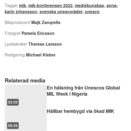
Taggar
mik
,
mik-konferensen 2022
,
mediekunskap
,
anna-
karin johansson
,
svenska unescorådet
,
unesco
Bildproducent
Majk Zanqrelle
Fotograf
Pamela Ericsson
Ljudtekniker
Therese Larsson
Redigering
Michael Kleber
Relaterad media
En hälsning från Unescos Global
MIL Week i Nigeria
02:39
Hållbar hembygd via ökad MIK
06:29