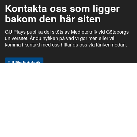
Kontakta oss som ligger
bakom den här siten
GU Plays publika del sköts av Medieteknik vid Göteborgs
universitet. Är du nyfiken på vad vi gör mer, eller vill
komma i kontakt med oss hittar du oss via länken nedan.
Till Medieteknik
ı
ı
gu.se
Studentportalen
Medarbetarportalen
ı
ı
Information om tjänsten
Stöd och support
ı
ı
Information om cookies
Tillgänglighetsredogörelse
ı
Ansvarig utgivare
GU Play © Göteborgs universitet om inget annat anges. Den publika delen
av GU Play, play.gu.se är en webbplats med utgivningsbevis (nr 2018-464).