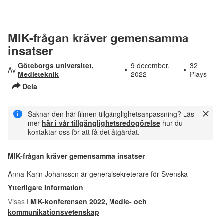
MIK-frågan kräver gemensamma
insatser
Göteborgs universitet,
9 december,
32
Av
Medieteknik
2022
Plays
Dela
Saknar den här filmen tillgänglighetsanpassning? Läs
mer
här i vår tillgänglighetsredogörelse
hur du
kontaktar oss för att få det åtgärdat.
MIK-frågan kräver gemensamma insatser
Anna-Karin Johansson är generalsekreterare för Svenska
Ytterligare Information
Visas i
MIK-konferensen 2022
,
Medie- och
kommunikationsvetenskap