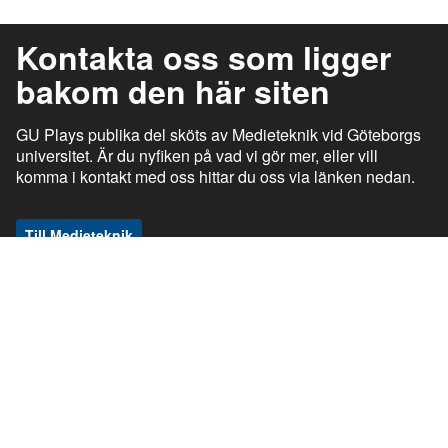
Kontakta oss som ligger
bakom den här siten
GU Plays publika del sköts av Medieteknik vid Göteborgs
universitet. Är du nyfiken på vad vi gör mer, eller vill
komma i kontakt med oss hittar du oss via länken nedan.
Till Medieteknik
ı
ı
gu.se
Studentportalen
Medarbetarportalen
ı
ı
Information om tjänsten
Stöd och support
ı
ı
Information om cookies
Tillgänglighetsredogörelse
ı
Ansvarig utgivare