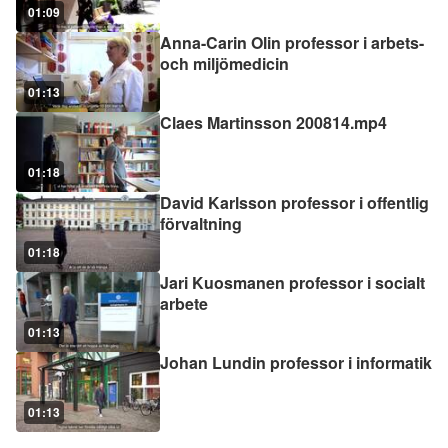
01:09
Anna-Carin Olin professor i arbets-
och miljömedicin
01:13
Claes Martinsson 200814.mp4
01:18
David Karlsson professor i offentlig
förvaltning
01:18
Jari Kuosmanen professor i socialt
arbete
01:13
Johan Lundin professor i informatik
01:13