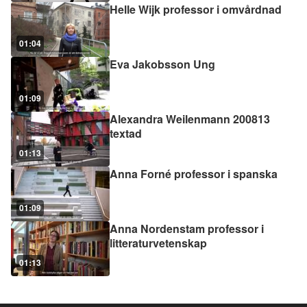
Helle Wijk professor i omvårdnad
01:04
Eva Jakobsson Ung
01:09
Alexandra Weilenmann 200813
textad
01:13
Anna Forné professor i spanska
01:09
Anna Nordenstam professor i
litteraturvetenskap
01:13