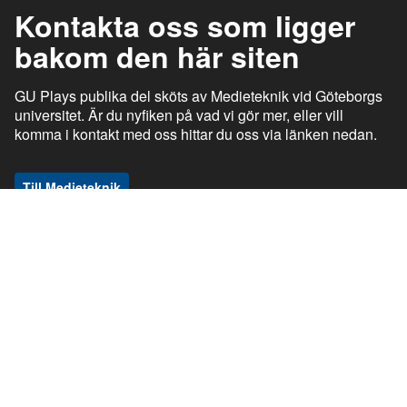
Kontakta oss som ligger
bakom den här siten
GU Plays publika del sköts av Medieteknik vid Göteborgs
universitet. Är du nyfiken på vad vi gör mer, eller vill
komma i kontakt med oss hittar du oss via länken nedan.
Till Medieteknik
ı
ı
gu.se
Studentportalen
Medarbetarportalen
ı
ı
Information om tjänsten
Stöd och support
ı
ı
Information om cookies
Tillgänglighetsredogörelse
ı
Ansvarig utgivare
GU Play © Göteborgs universitet om inget annat anges. Den publika delen