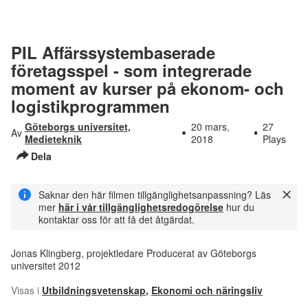
PIL Affärssystembaserade
företagsspel - som integrerade
moment av kurser på ekonom- och
logistikprogrammen
Göteborgs universitet,
20 mars,
27
Av
Medieteknik
2018
Plays
Dela
Saknar den här filmen tillgänglighetsanpassning? Läs
mer
här i vår tillgänglighetsredogörelse
hur du
kontaktar oss för att få det åtgärdat.
Jonas Klingberg, projektledare Producerat av Göteborgs
universitet 2012
Visas i
Utbildningsvetenskap
,
Ekonomi och näringsliv