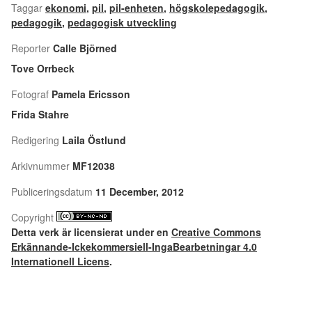
Taggar
ekonomi
,
pil
,
pil-enheten
,
högskolepedagogik
,
pedagogik
,
pedagogisk utveckling
Reporter
Calle Björned
Tove Orrbeck
Fotograf
Pamela Ericsson
Frida Stahre
Redigering
Laila Östlund
Arkivnummer
MF12038
Publiceringsdatum
11 December, 2012
Copyright
Detta verk är licensierat under en
Creative Commons
Erkännande-Ickekommersiell-IngaBearbetningar 4.0
Internationell Licens
.