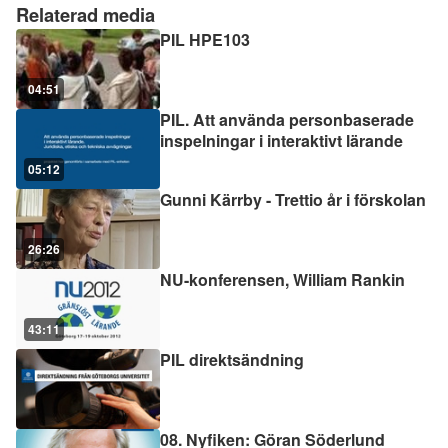
Relaterad media
PIL HPE103
04:51
PIL. Att använda personbaserade
inspelningar i interaktivt lärande
05:12
Gunni Kärrby - Trettio år i förskolan
26:26
NU-konferensen, William Rankin
43:11
PIL direktsändning
08. Nyfiken: Göran Söderlund