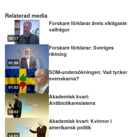
Relaterad media
Forskare förklarar årets viktigaste
valfrågor
02:17
Forskare förklarar: Sveriges
riktning
01:38
SOM-undersökningen: Vad tycker
svenskarna?
01:52
Akademisk kvart:
Antibiotikaresistens
14:52
Akademisk kvart: Kvinnor i
amerikansk politik
14:03