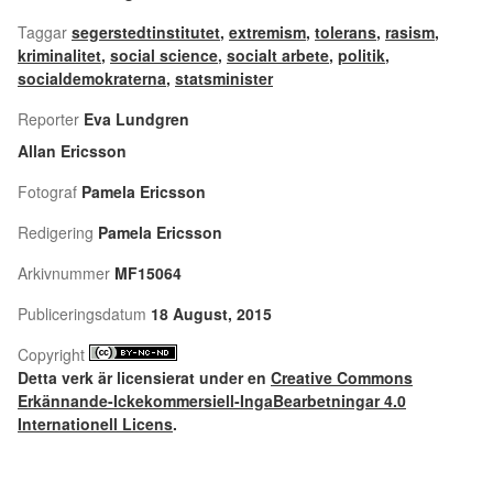
Taggar
segerstedtinstitutet
,
extremism
,
tolerans
,
rasism
,
kriminalitet
,
social science
,
socialt arbete
,
politik
,
socialdemokraterna
,
statsminister
Reporter
Eva Lundgren
Allan Ericsson
Fotograf
Pamela Ericsson
Redigering
Pamela Ericsson
Arkivnummer
MF15064
Publiceringsdatum
18 August, 2015
Copyright
Detta verk är licensierat under en
Creative Commons
Erkännande-Ickekommersiell-IngaBearbetningar 4.0
Internationell Licens
.