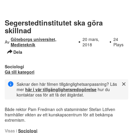
Segerstedtinstitutet ska göra
skillnad
Göteborgs universitet,
20 mars,
24
Av
Medieteknik
2018
Plays
Dela
Sociologi
Gå till kategori
Saknar den här filmen tillgänglighetsanpassning? Läs
mer
här i vår tillgänglighetsredogörelse
hur du
kontaktar oss för att få det åtgärdat.
Både rektor Pam Fredman och statsminister Stefan Löfven
framhåller vikten av ett kunskapscentrum för att bekämpa
extremism.
Visas i
Sociologi