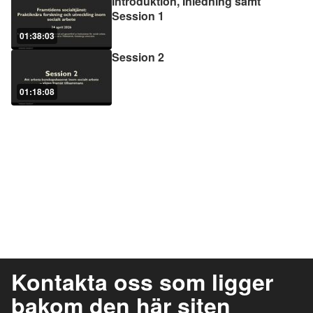
Introduktion, Inledning samt
Session 1
01:38:03
Session 2
01:18:08
Kontakta oss som ligger
bakom den här siten