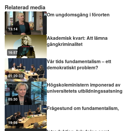
Relaterad media
Om ungdomsgäng i förorten
13:14
Akademisk kvart: Att lämna
gängkriminalitet
16:57
Vår tids fundamentalism – ett
demokratiskt problem?
01:20:33
Högskoleministern imponerad av
universitetets utbildningssatsning
05:30
Frågestund om fundamentalism,
19:56