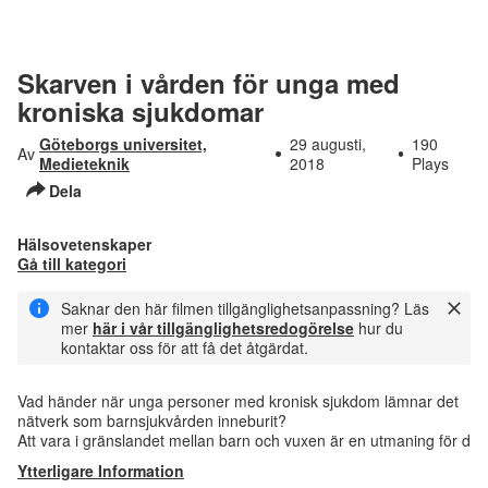
Skarven i vården för unga med
kroniska sjukdomar
Göteborgs universitet,
29 augusti,
190
Av
Medieteknik
2018
Plays
Dela
Hälsovetenskaper
Gå till kategori
Saknar den här filmen tillgänglighetsanpassning? Läs
mer
här i vår tillgänglighetsredogörelse
hur du
kontaktar oss för att få det åtgärdat.
Vad händer när unga personer med kronisk sjukdom lämnar det
nätverk som barnsjukvården inneburit?
Att vara i gränslandet mellan barn och vuxen är en utmaning för d
Ytterligare Information