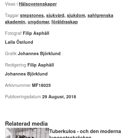
Visas i
Hälsovetenskaper
Taggar
stepstones
,
sjukvård
,
sjukdom
,
sahlgrenska
akademin
,
ungdomar
,
föräldraskap
Fotograf
Filip Asphäll
Laila Östlund
Grafik
Johannes Björklund
Redigering
Filip Asphäll
Johannes Björklund
Arkivnummer
MF18025
Publiceringsdatum
29 August, 2018
Relaterad media
Tuberkulos - och den moderna
lungsotsskräcken