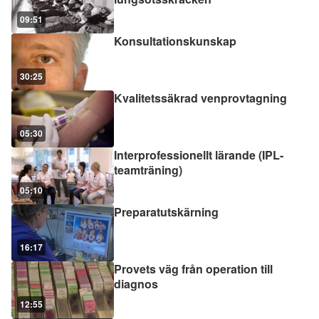
09:51
Konsultationskunskap
30:25
Kvalitetssäkrad venprovtagning
05:30
Interprofessionellt lärande (IPL-
teamträning)
05:10
Preparatutskärning
16:17
Provets väg från operation till
diagnos
12:55