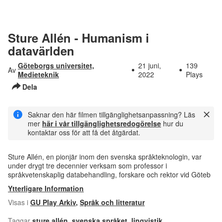
Sture Allén - Humanism i
datavärlden
Göteborgs universitet,
21 juni,
139
Av
Medieteknik
2022
Plays
Dela
Saknar den här filmen tillgänglighetsanpassning? Läs
mer
här i vår tillgänglighetsredogörelse
hur du
kontaktar oss för att få det åtgärdat.
Sture Allén, en pionjär inom den svenska språkteknologin, var
under drygt tre decennier verksam som professor i
språkvetenskaplig databehandling, forskare och rektor vid Göteb
Ytterligare Information
Visas i
GU Play Arkiv
,
Språk och litteratur
Taggar
sture allén
,
svenska språket
,
lingvistik
,