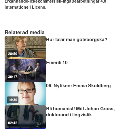
Erkännande-Ickekommersiell-IngaBearbetningar 4.0
Internationell Licens
.
Relaterad media
Hur talar man göteborgska?
28:50
Emeriti 10
30:17
06. Nyfiken: Emma Sköldberg
14:30
Bli humanist! Möt Johan Gross,
doktorand i lingvistik
02:42