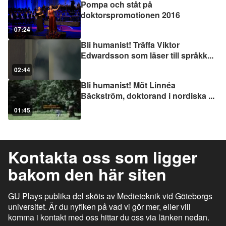
Pompa och ståt på
doktorspromotionen 2016
07:24
Bli humanist! Träffa Viktor
Edwardsson som läser till språkk
...
02:44
Bli humanist! Möt Linnéa
Bäckström, doktorand i nordiska
...
01:45
Kontakta oss som ligger
bakom den här siten
GU Plays publika del sköts av Medieteknik vid Göteborgs
universitet. Är du nyfiken på vad vi gör mer, eller vill
komma i kontakt med oss hittar du oss via länken nedan.