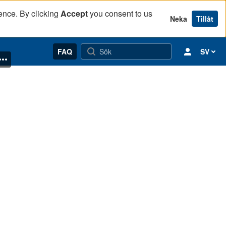
ence. By clicking
Accept
you consent to us
Neka
Tillåt
FAQ
SV