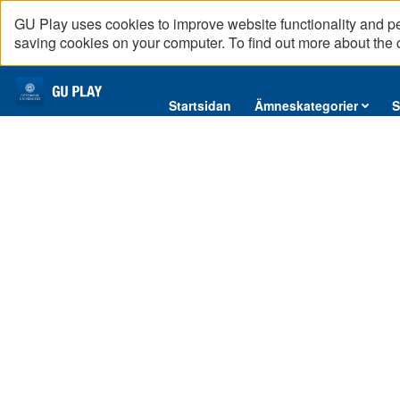
GU Play uses cookies to improve website functionality and p
saving cookies on your computer. To find out more about the
Startsidan
Startsidan
Ämneskategorier
S
Ämneskategorier
Serier
Interninformation
Podcast
Direktsändningar
Reportage
English content