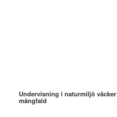
Undervisning i naturmiljö väcker 
mångfald
Av
Carl-Magnus Höglund
29 maj, 2020
119 Plays