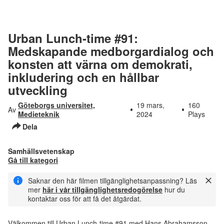
Urban Lunch-time #91:
Medskapande medborgardialog och
konsten att värna om demokrati,
inkludering och en hållbar
utveckling
Göteborgs universitet,
19 mars,
160
Av
Medieteknik
2024
Plays
Dela
Samhällsvetenskap
Gå till kategori
Saknar den här filmen tillgänglighetsanpassning? Läs
mer
här i vår tillgänglighetsredogörelse
hur du
kontaktar oss för att få det åtgärdat.
Välkommen till Urban Lunch-time #91 med Hans Abrahamsson.