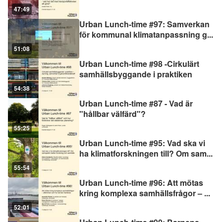
47:49
Urban Lunch-time #97: Samverkan
för kommunal klimatanpassning g
...
51:08
Urban Lunch-time #98 -Cirkulärt
samhällsbyggande i praktiken
54:38
Urban Lunch-time #87 - Vad är
"hållbar välfärd"?
55:25
Urban Lunch-time #95: Vad ska vi
ha klimatforskningen till? Om sam
...
55:54
Urban Lunch-time #96: Att mötas
kring komplexa samhällsfrågor –
...
52:01