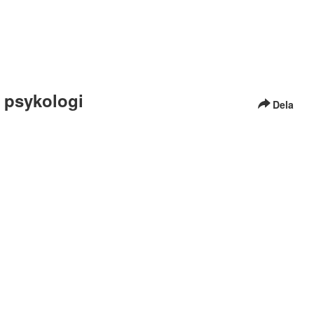
i psykologi
Dela
äs mer
här i vår tillgänglighetsredogörelse
hur du kontaktar