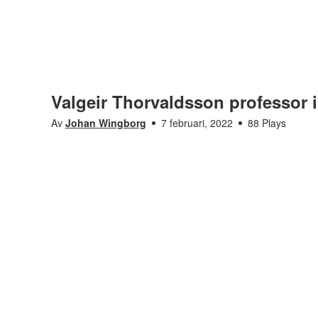
Valgeir Thorvaldsson professor 
Av
Johan Wingborg
7 februari, 2022
88 Plays
Möt alla våra nya professorer
Gå till kanal
Saknar den här filmen tillgänglighetsanpassning? L
oss för att få det åtgärdat.
Valgeir Thorvaldsson professor i psykologi
Visas i
Möt alla våra nya professorer
Taggar
valgeir thorvaldsson
,
psykologi
,
professor