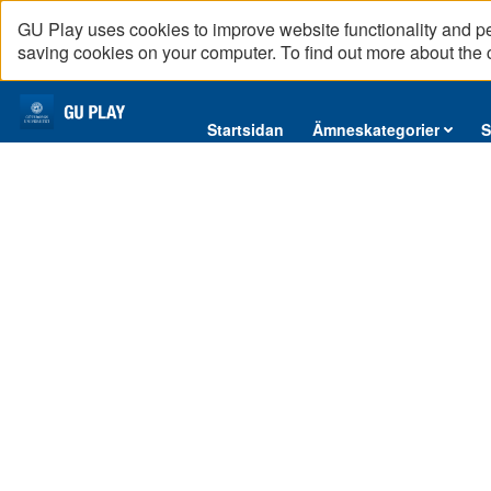
GU Play uses cookies to improve website functionality and p
saving cookies on your computer. To find out more about the
Startsidan
Startsidan
Ämneskategorier
S
Ämneskategorier
Serier
Interninformation
Podcast
Direktsändningar
Reportage
English content