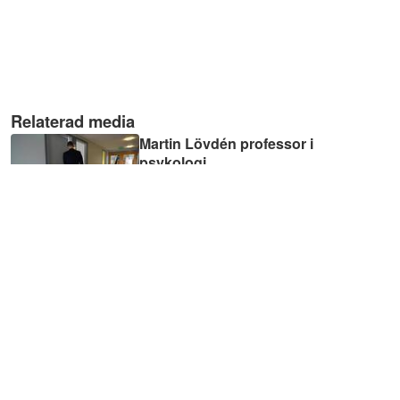
Relaterad media
Martin Lövdén professor i
psykologi
01:10
Ulla Wide professor i
odontologisk psykologi
01:11
Lars-Olof Johansson
professor i psykologi
01:18
Therése Skoog professor i
psykologi