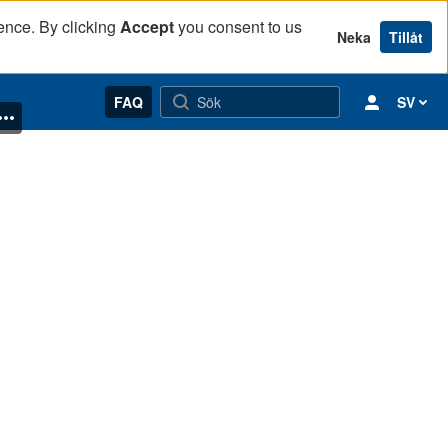
ence. By clicking
Accept
you consent to us
Neka
Tillåt
FAQ
SV