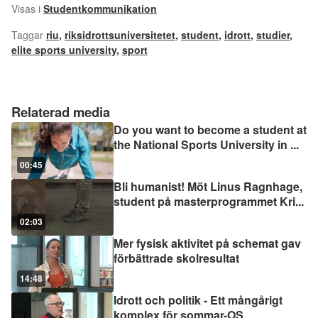
Visas i
Studentkommunikation
Taggar
riu
,
riksidrottsuniversitetet
,
student
,
idrott
,
studier
,
elite sports university
,
sport
Relaterad media
Do you want to become a student at
the National Sports University in
...
00:45
Bli humanist! Möt Linus Ragnhage,
student på masterprogrammet Kri
...
02:03
Mer fysisk aktivitet på schemat gav
förbättrade skolresultat
14:48
Idrott och politik - Ett mångårigt
komplex för sommar-OS