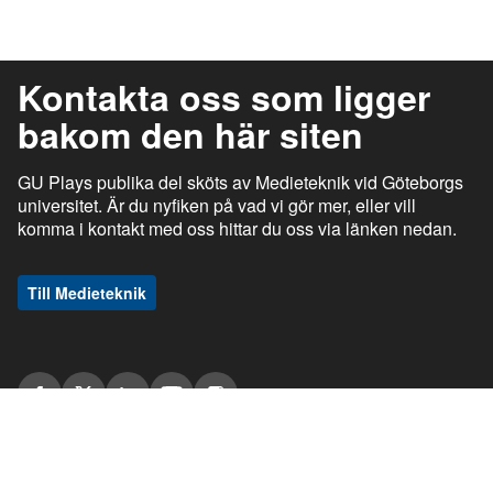
Kontakta oss som ligger
bakom den här siten
GU Plays publika del sköts av Medieteknik vid Göteborgs
universitet. Är du nyfiken på vad vi gör mer, eller vill
komma i kontakt med oss hittar du oss via länken nedan.
Till Medieteknik
ı
ı
gu.se
Studentportalen
Medarbetarportalen
ı
ı
Information om tjänsten
Stöd och support