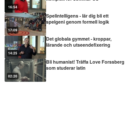
16:54
Spelintelligens - lär dig bli ett
spelgeni genom formell logik
17:09
Det globala gymmet - kroppar,
lärande och utseendefixering
14:25
Bli humanist! Träffa Love Forssberg
som studerar latin
02:20