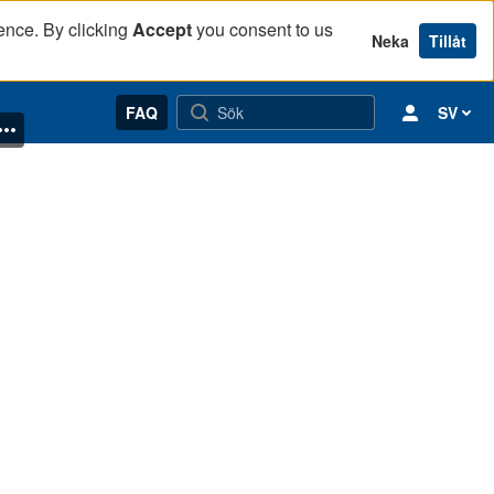
ence. By clicking
Accept
you consent to us
Neka
Tillåt
FAQ
SV