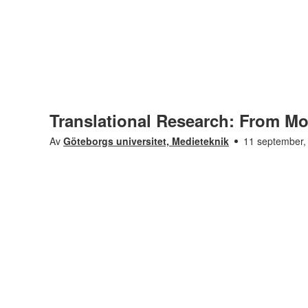
Translational Research: From Mo
Av
Göteborgs universitet, Medieteknik
11 september,
Saknar den här filmen tillgänglighetsanpassning? L
oss för att få det åtgärdat.
Discover the Wallenberg Centre for Molecular and Transla
to transform life science discoveries into patient benefit and
Visas i
Medicin och hälsovetenskap
,
Naturvetenskap
Taggar
wcmtm
,
life science
,
research
,
clinical
,
impact
,