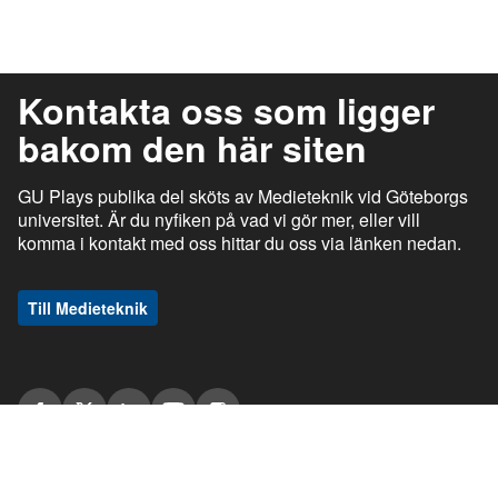
Kontakta oss som ligger
bakom den här siten
GU Plays publika del sköts av Medieteknik vid Göteborgs
universitet. Är du nyfiken på vad vi gör mer, eller vill
komma i kontakt med oss hittar du oss via länken nedan.
Till Medieteknik
ı
ı
gu.se
Studentportalen
Medarbetarportalen
ı
ı
Information om tjänsten
Stöd och support