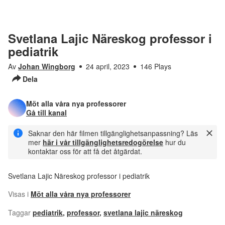
Svetlana Lajic Näreskog professor i
pediatrik
Av
Johan Wingborg
24 april, 2023
146 Plays
Dela
Möt alla våra nya professorer
Gå till kanal
Saknar den här filmen tillgänglighetsanpassning? Läs
mer
här i vår tillgänglighetsredogörelse
hur du
kontaktar oss för att få det åtgärdat.
Svetlana Lajic Näreskog professor i pediatrik
Visas i
Möt alla våra nya professorer
Taggar
pediatrik
,
professor
,
svetlana lajic näreskog