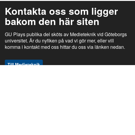
Kontakta oss som ligger
bakom den här siten
GU Plays publika del sköts av Medieteknik vid Göteborgs
universitet. Är du nyfiken på vad vi gör mer, eller vill
komma i kontakt med oss hittar du oss via länken nedan.
Till Medieteknik
ı
ı
gu.se
Studentportalen
Medarbetarportalen
ı
ı
Information om tjänsten
Stöd och support
ı
ı
Information om cookies
Tillgänglighetsredogörelse
ı
Ansvarig utgivare
GU Play © Göteborgs universitet om inget annat anges. Den publika delen