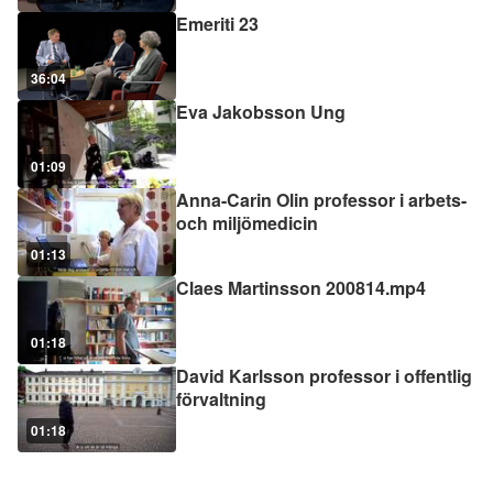
Emeriti 23
36:04
Eva Jakobsson Ung
01:09
Anna-Carin Olin professor i arbets-
och miljömedicin
01:13
Claes Martinsson 200814.mp4
01:18
David Karlsson professor i offentlig
förvaltning
01:18