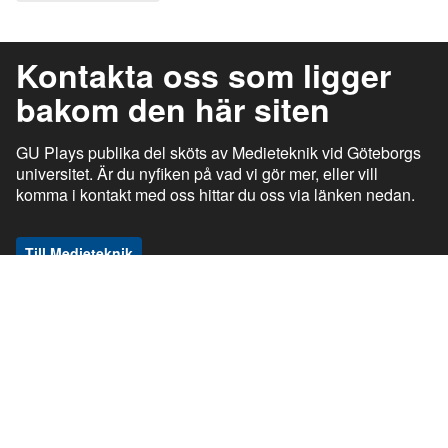
Kontakta oss som ligger
bakom den här siten
GU Plays publika del sköts av Medieteknik vid Göteborgs
universitet. Är du nyfiken på vad vi gör mer, eller vill
komma i kontakt med oss hittar du oss via länken nedan.
Till Medieteknik
ı
ı
gu.se
Studentportalen
Medarbetarportalen
ı
ı
Information om tjänsten
Stöd och support
ı
ı
Information om cookies
Tillgänglighetsredogörelse