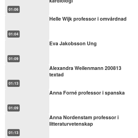
kardiologi
01:06
Helle Wijk professor i omvårdnad
01:04
Eva Jakobsson Ung
01:09
Alexandra Weilenmann 200813
textad
01:13
Anna Forné professor i spanska
01:09
Anna Nordenstam professor i
litteraturvetenskap
01:13