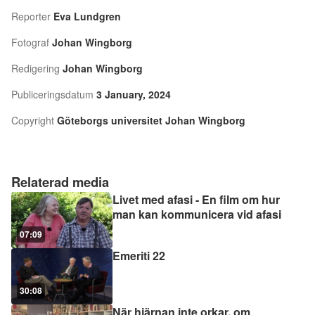
Reporter
Eva Lundgren
Fotograf
Johan Wingborg
Redigering
Johan Wingborg
Publiceringsdatum
3 January, 2024
Copyright
Göteborgs universitet Johan Wingborg
Relaterad media
Livet med afasi - En film om hur
man kan kommunicera vid afasi
07:09
Emeriti 22
30:08
När hjärnan inte orkar, om