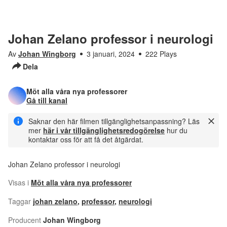
Johan Zelano professor i neurologi
Av
Johan Wingborg
3 januari, 2024
222 Plays
Dela
Möt alla våra nya professorer
Gå till kanal
Saknar den här filmen tillgänglighetsanpassning? Läs
mer
här i vår tillgänglighetsredogörelse
hur du
kontaktar oss för att få det åtgärdat.
Johan Zelano professor i neurologi
Visas i
Möt alla våra nya professorer
Taggar
johan zelano
,
professor
,
neurologi
Producent
Johan Wingborg