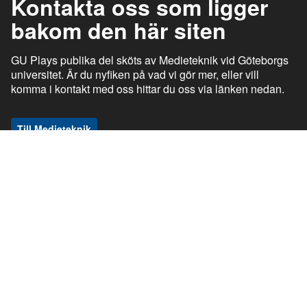
Kontakta oss som ligger
bakom den här siten
GU Plays publika del sköts av Medieteknik vid Göteborgs
universitet. Är du nyfiken på vad vi gör mer, eller vill
komma i kontakt med oss hittar du oss via länken nedan.
Till Medieteknik
ı
ı
gu.se
Studentportalen
Medarbetarportalen
ı
ı
Information om tjänsten
Stöd och support
ı
ı
Information om cookies
Tillgänglighetsredogörelse
ı
Ansvarig utgivare
GU Play © Göteborgs universitet om inget annat anges. Den publika delen
av GU Play, play.gu.se är en webbplats med utgivningsbevis (nr 2018-464).