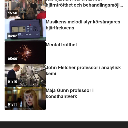
hjärntrötthet och behandlingsmöjl
...
15:58
Musikens melodi styr körsångares
hjärtfrekvens
04:02
Mental trötthet
05:09
John Fletcher professor i analytisk
kemi
01:10
Maja Gunn professor i
konsthantverk
01:11