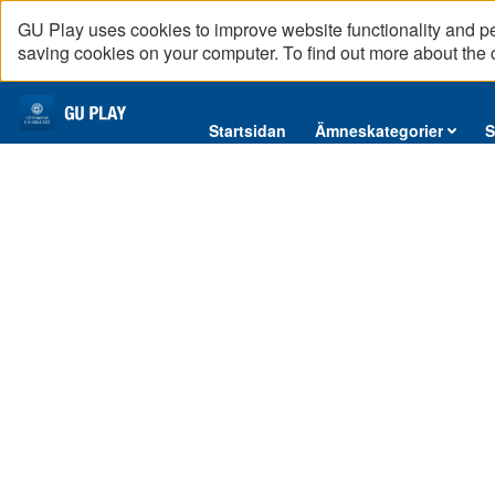
GU Play uses cookies to improve website functionality and p
saving cookies on your computer. To find out more about the
Startsidan
Startsidan
Ämneskategorier
S
Ämneskategorier
Serier
Interninformation
Podcast
Direktsändningar
Reportage
English content