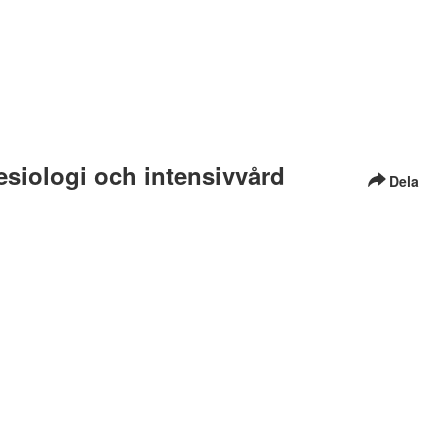
tesiologi och intensivvård
Dela
äs mer
här i vår tillgänglighetsredogörelse
hur du kontaktar
fessor