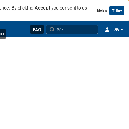
ence. By clicking
Accept
you consent to us
Neka
Tillåt
FAQ
SV