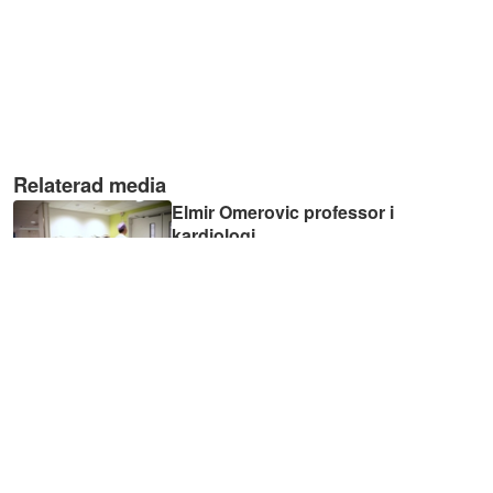
Relaterad media
Elmir Omerovic professor i
kardiologi
01:06
Helle Wijk professor i
omvårdnad
01:04
Eva Jakobsson Ung
01:09
Alexandra Weilenmann