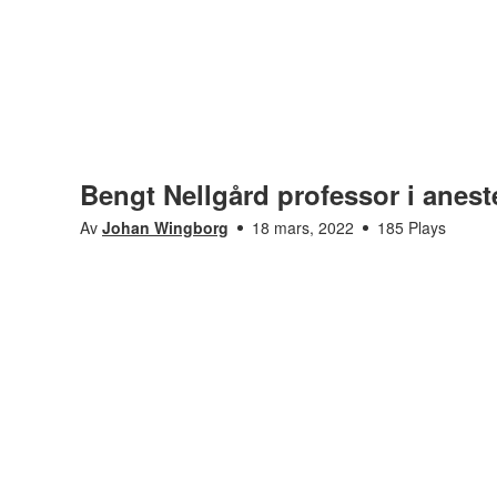
Bengt Nellgård professor i anes
Av
Johan Wingborg
18 mars, 2022
185 Plays
Möt alla våra nya professorer
Gå till kanal
Saknar den här filmen tillgänglighetsanpassning? L
oss för att få det åtgärdat.
Bengt Nellgård professor i anestesiologi och intensivvård
Visas i
Möt alla våra nya professorer
Taggar
anestesiologi
,
bengt nellgård
,
intensivvård
,
pro