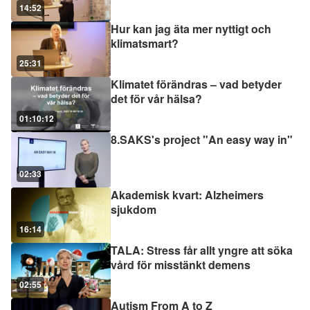
14:52
Hur kan jag äta mer nyttigt och
klimatsmart?
25:31
Klimatet förändras – vad betyder
det för vår hälsa?
01:10:12
8.SAKS's project "An easy way in"
02:33
Akademisk kvart: Alzheimers
sjukdom
16:14
TALA: Stress får allt yngre att söka
vård för misstänkt demens
02:55
Autism From A to Z