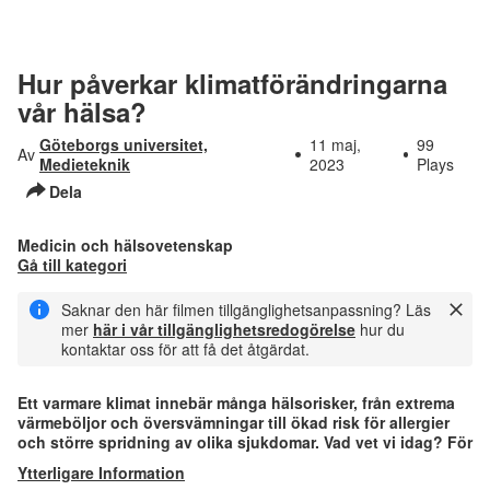
hälsa?
Hur
kan
3
25:31
jag
Hur påverkar klimatförändringarna
äta
mer
vår hälsa?
nyttigt
och
Göteborgs universitet,
11 maj,
99
Av
klimatsmart?
Medieteknik
2023
Plays
Dela
Medicin och hälsovetenskap
Gå till kategori
Saknar den här filmen tillgänglighetsanpassning? Läs
mer
här i vår tillgänglighetsredogörelse
hur du
kontaktar oss för att få det åtgärdat.
Ett varmare klimat innebär många hälsorisker, från extrema
värmeböljor och översvämningar till ökad risk för allergier
och större spridning av olika sjukdomar. Vad vet vi idag? För
Ytterligare Information