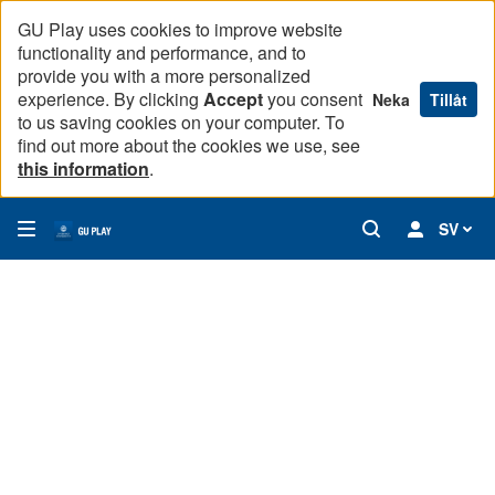
GU Play uses cookies to improve website
functionality and performance, and to
provide you with a more personalized
experience. By clicking
Accept
you consent
Neka
Tillåt
to us saving cookies on your computer. To
find out more about the cookies we use, see
this information
.
SV
Klimatet förändras - vad betyder det för vår hälsa
3
videos,
59
min
Vad
15
vet
1
14:52
sec
vi
om
framtidens
Hur
klimat?
påverkar
2
18:52
klimatförändringarna
vår