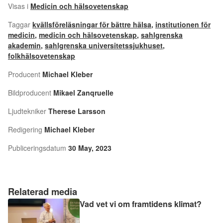
Visas i
Medicin och hälsovetenskap
Taggar
kvällsföreläsningar för bättre hälsa
,
institutionen för
medicin
,
medicin och hälsovetenskap
,
sahlgrenska
akademin
,
sahlgrenska universitetssjukhuset
,
folkhälsovetenskap
Producent
Michael Kleber
Bildproducent
Mikael Zanqruelle
Ljudtekniker
Therese Larsson
Redigering
Michael Kleber
Publiceringsdatum
30 May, 2023
Relaterad media
Vad vet vi om framtidens klimat?